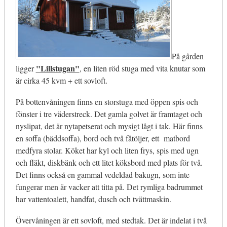
På gården
"Lillstugan"
ligger
, en liten röd stuga med vita knutar som
är cirka 45 kvm + ett sovloft.
På bottenvåningen finns en storstuga med öppen spis och
fönster i tre väderstreck. Det gamla golvet är framtaget och
nyslipat, det är nytapetserat och mysigt lågt i tak. Här finns
en soffa (bäddsoffa), bord och två fåtöljer, ett matbord
medfyra stolar. Köket har kyl och liten frys, spis med ugn
och fläkt, diskbänk och ett litet köksbord med plats för två.
Det finns också en gammal vedeldad bakugn, som inte
fungerar men är vacker att titta på. Det rymliga badrummet
har vattentoalett, handfat, dusch och tvättmaskin.
Övervåningen är ett sovloft, med stedtak. Det är indelat i två