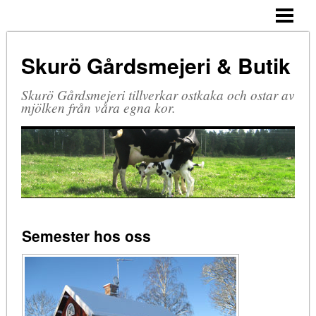
HEM
GÅRDSBUTIKEN
Skurö Gårdsmejeri & Butik
SORTIMENT
Skurö Gårdsmejeri tillverkar ostkaka och ostar av
ÖPPETTIDER
mjölken från våra egna kor.
GÅRDEN
BO PÅ LANTGÅRD
ÖPPEN GÅRD
KONTAKTA OSS
Semester hos oss
HITTA TILL OSS
EU