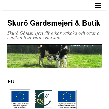
HEM
GÅRDSBUTIKEN
Skurö Gårdsmejeri & Butik
SORTIMENT
Skurö Gårdsmejeri tillverkar ostkaka och ostar av
ÖPPETTIDER
mjölken från våra egna kor.
GÅRDEN
BO PÅ LANTGÅRD
ÖPPEN GÅRD
KONTAKTA OSS
EU
HITTA TILL OSS
EU