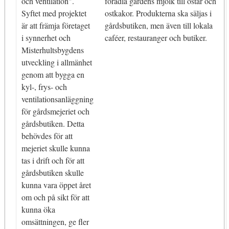
och ventilation".
förädla gårdens mjölk till ostar och
Syftet med projektet
ostkakor. Produkterna ska säljas i
är att främja företaget
gårdsbutiken, men även till lokala
i synnerhet och
caféer, restauranger och butiker.
Misterhultsbygdens
utveckling i allmänhet
genom att bygga en
kyl-, frys- och
ventilationsanläggning
för gårdsmejeriet och
gårdsbutiken. Detta
behövdes för att
mejeriet skulle kunna
tas i drift och för att
gårdsbutiken skulle
kunna vara öppet året
om och på sikt för att
kunna öka
omsättningen, ge fler